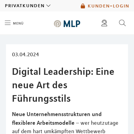
MLP
privatkunden
kunden-login
menü
Inhalt
diese website durchsuchen
mlp berater finden
03.04.2024
Digital Leadership: Eine
neue Art des
Führungsstils
Neue Unternehmensstrukturen und
flexiblere Arbeitsmodelle
– wer heutzutage
auf dem hart umkämpften Wettbewerb