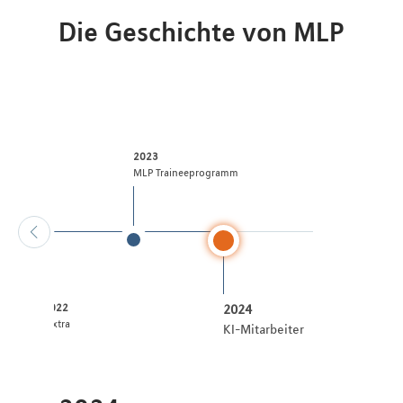
Die Geschichte von MLP
2023
ppe
MLP Traineeprogramm
2022
2024
:pxtra
KI-Mitarbeiter