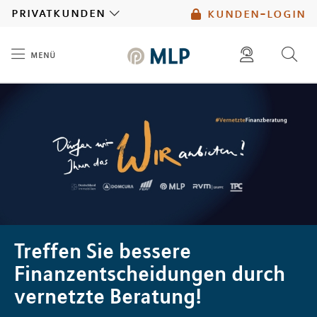
MLP
privatkunden
kunden-login
menü
Inhalt
diese website durchsuchen
mlp berater finden
Treffen Sie bessere
Finanzentscheidungen durch
vernetzte Beratung!