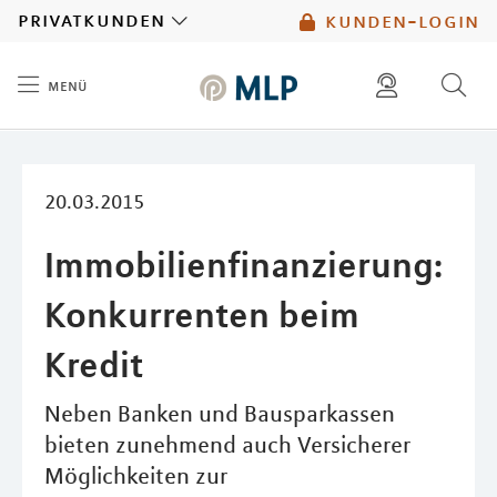
MLP
privatkunden
kunden-login
menü
Inhalt
diese website durchsuchen
mlp berater finden
20.03.2015
Immobilienfinanzierung:
Konkurrenten beim
Kredit
Neben Banken und Bausparkassen
bieten zunehmend auch Versicherer
Möglichkeiten zur