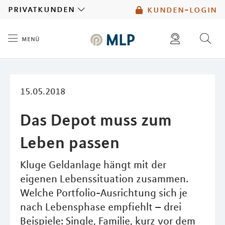
MLP
privatkunden
kunden-login
menü
Inhalt
diese website durchsuchen
mlp berater finden
15.05.2018
Das Depot muss zum
Leben passen
Kluge Geldanlage hängt mit der
eigenen Lebenssituation zusammen.
Welche Portfolio-Ausrichtung sich je
nach Lebensphase empfiehlt – drei
Beispiele: Single, Familie, kurz vor dem