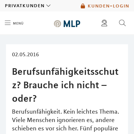
MLP
privatkunden
kunden-login
menü
Inhalt
diese website durchsuchen
mlp berater finden
02.05.2016
Berufsunfähigkeitsschut
z? Brauche ich nicht –
oder?
Berufsunfähigkeit. Kein leichtes Thema.
Viele Menschen ignorieren es, andere
schieben es vor sich her. Fünf populäre