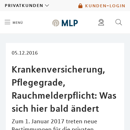
MLP
privatkunden
kunden-login
menü
Inhalt
diese website durchsuchen
mlp berater finden
05.12.2016
Krankenversicherung,
Pflegegrade,
Rauchmelderpflicht: Was
sich hier bald ändert
Zum 1. Januar 2017 treten neue
Bestimmungen für die privaten