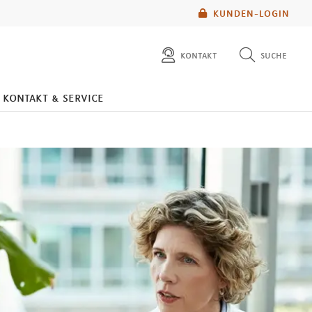
KUNDEN-LOGIN
kontakt
suche
diese website durchsuchen
kontakt & service
mlp berater finden