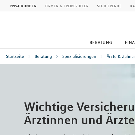
MLP
privatkunden
firmen & freiberufler
studierende
ka
beratung
fin
Startseite
Beratung
Spezialisierungen
Ärzte & Zahnär
Inhalt
Wichtige Versicher
Ärztinnen und Ärzte