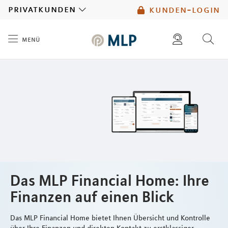
MLP
privatkunden
kunden-login
menü
Inhalt
diese website durchsuchen
mlp berater finden
Das MLP Financial Home: Ihre
Finanzen auf einen Blick
Das MLP Financial Home bietet Ihnen Übersicht und Kontrolle