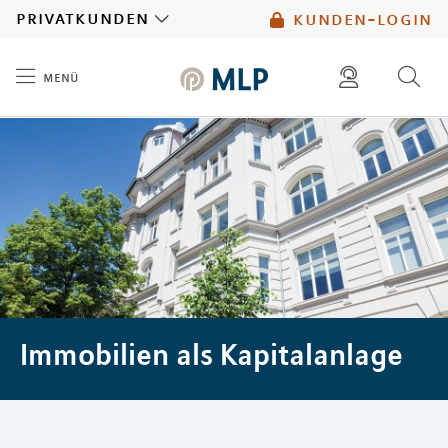
MLP
privatkunden
kunden-login
menü
Inhalt
diese website durchsuchen
mlp berater finden
Immobilien als Kapitalanlage