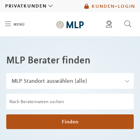
MLP
privatkunden
kunden-login
menü
Inhalt
diese website durchsuchen
mlp berater finden
MLP Berater finden
Finden