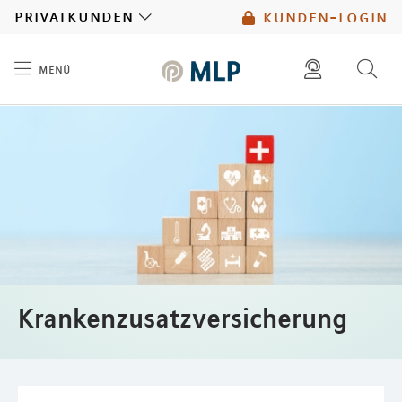
MLP
privatkunden
kunden-login
menü
Inhalt
diese website durchsuchen
mlp berater finden
Krankenzusatzversicherung