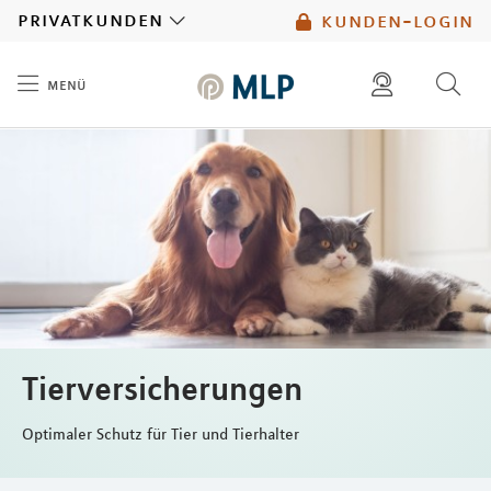
MLP
privatkunden
kunden-login
menü
Inhalt
diese website durchsuchen
mlp berater finden
Tierversicherungen
Optimaler Schutz für Tier und Tierhalter