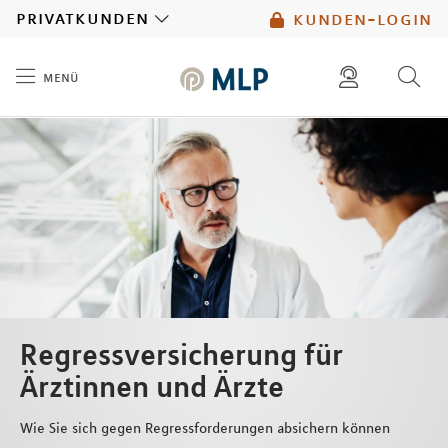
MLP
privatkunden
kunden-login
menü
Inhalt
diese website durchsuchen
mlp berater finden
Regressversicherung für
Ärztinnen und Ärzte
Wie Sie sich gegen Regressforderungen absichern können