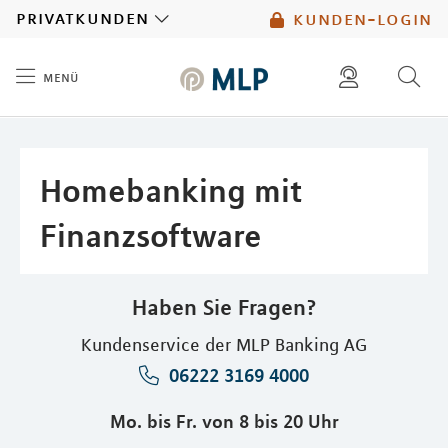
MLP
privatkunden
kunden-login
menü
Inhalt
diese website durchsuchen
mlp berater finden
Homebanking mit
Finanzsoftware
Haben Sie Fragen?
Kundenservice der MLP Banking AG
06222 3169 4000
Mo. bis Fr. von 8 bis 20 Uhr