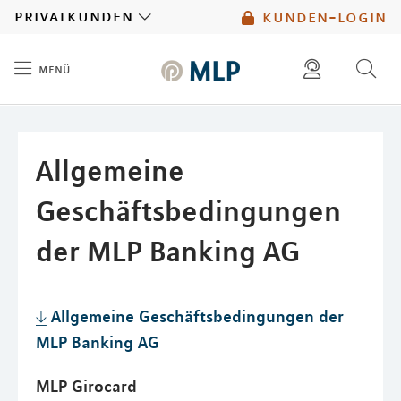
MLP
privatkunden
kunden-login
menü
Inhalt
diese website durchsuchen
mlp berater finden
Allgemeine
Geschäftsbedingungen
der MLP Banking AG
Allgemeine Geschäftsbedingungen der
MLP Banking AG
MLP Girocard