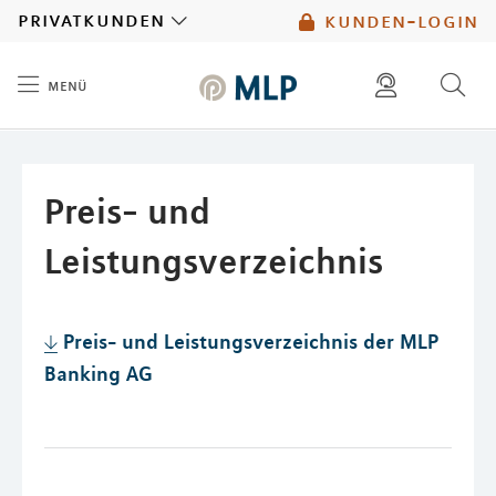
MLP
privatkunden
kunden-login
menü
Inhalt
diese website durchsuchen
mlp berater finden
Preis- und
Leistungsverzeichnis
Preis- und Leistungsverzeichnis der MLP
Banking AG