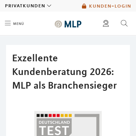
MLP
privatkunden
kunden-login
menü
Inhalt
diese website durchsuchen
mlp berater finden
Exzellente
Kundenberatung 2026:
MLP als Branchensieger