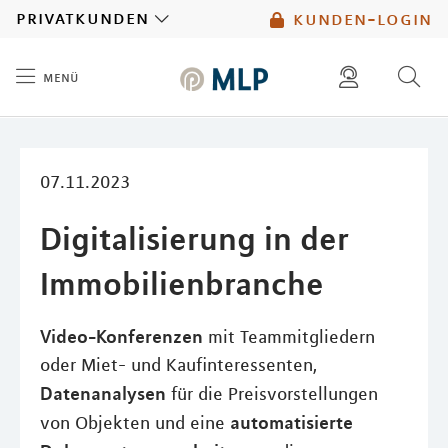
MLP
privatkunden
kunden-login
menü
Inhalt
diese website durchsuchen
mlp berater finden
07.11.2023
Digitalisierung in der
Immobilienbranche
Video-Konferenzen
mit Teammitgliedern
oder Miet- und Kaufinteressenten,
Datenanalysen
für die Preisvorstellungen
automatisierte
von Objekten und eine