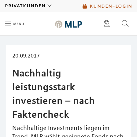
MLP
privatkunden
kunden-login
menü
Inhalt
diese website durchsuchen
mlp berater finden
20.09.2017
Nachhaltig
leistungsstark
investieren – nach
Faktencheck
Nachhaltige Investments liegen im
Trend. MLP wählt geeignete Fonds nach