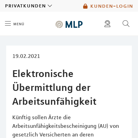
MLP
privatkunden
kunden-login
menü
Inhalt
diese website durchsuchen
mlp berater finden
19.02.2021
Elektronische
Übermittlung der
Arbeitsunfähigkeit
Künftig sollen Ärzte die
Arbeitsunfähigkeitsbescheinigung (AU) von
gesetzlich Versicherten an deren