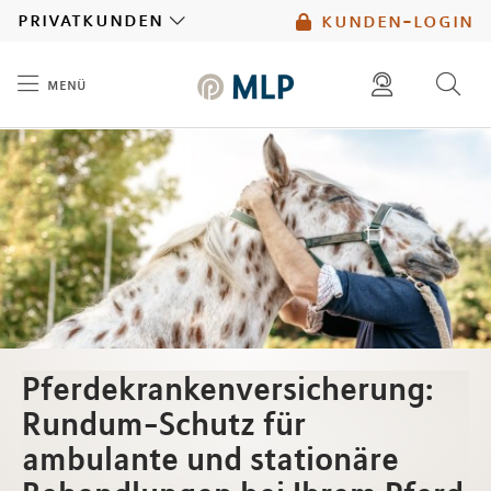
MLP
privatkunden
kunden-login
menü
Inhalt
diese website durchsuchen
mlp berater finden
Pferdekrankenversicherung:
Rundum-Schutz für
ambulante und stationäre