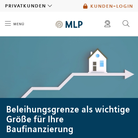
MLP
privatkunden
kunden-login
menü
Inhalt
diese website durchsuchen
mlp berater finden
Beleihungsgrenze als wichtige
Größe für Ihre
Baufinanzierung