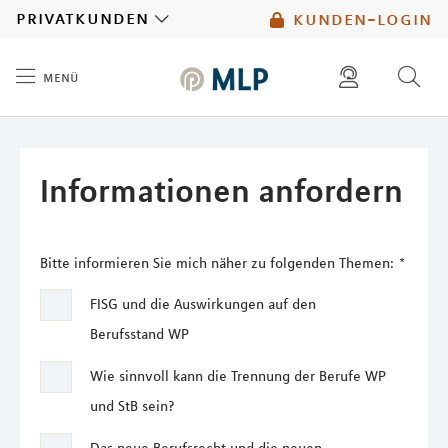
MLP
privatkunden
kunden-login
menü
Inhalt
diese website durchsuchen
mlp berater finden
Informationen anfordern
Bitte informieren Sie mich näher zu folgenden Themen:
*
FISG und die Auswirkungen auf den
Berufsstand WP
Wie sinnvoll kann die Trennung der Berufe WP
und StB sein?