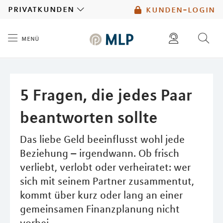
MLP
privatkunden
kunden-login
menü
Inhalt
diese website durchsuchen
mlp berater finden
5 Fragen, die jedes Paar
beantworten sollte
Das liebe Geld beeinflusst wohl jede
Beziehung – irgendwann. Ob frisch
verliebt, verlobt oder verheiratet: wer
sich mit seinem Partner zusammentut,
kommt über kurz oder lang an einer
gemeinsamen Finanzplanung nicht
vorbei.