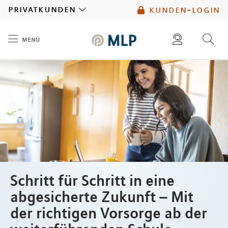
MLP
privatkunden
kunden-login
menü
Inhalt
diese website durchsuchen
mlp berater finden
Schritt für Schritt in eine
abgesicherte Zukunft – Mit
der richtigen Vorsorge ab der