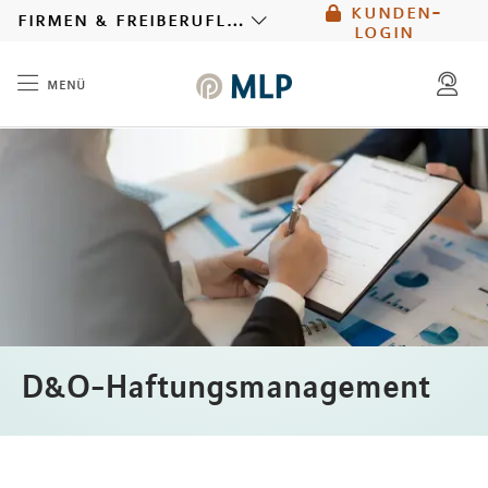
kunden-
MLP
firmen & freiberufler
login
menü
Inhalt
D&O-Haftungsmanagement