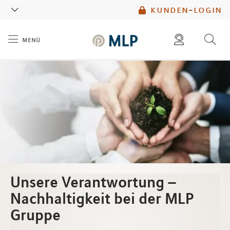
MLP
kunden-login
menü
Inhalt
diese website durchsuchen
mlp berater finden
Unsere Verantwortung –
Nachhaltigkeit bei der MLP
Gruppe